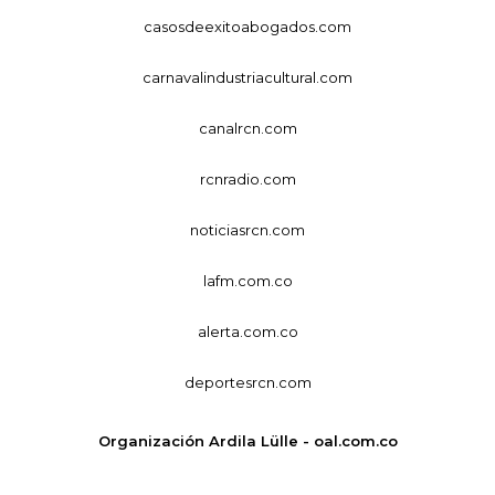
casosdeexitoabogados.com
carnavalindustriacultural.com
canalrcn.com
rcnradio.com
noticiasrcn.com
lafm.com.co
alerta.com.co
deportesrcn.com
Organización Ardila Lülle - oal.com.co