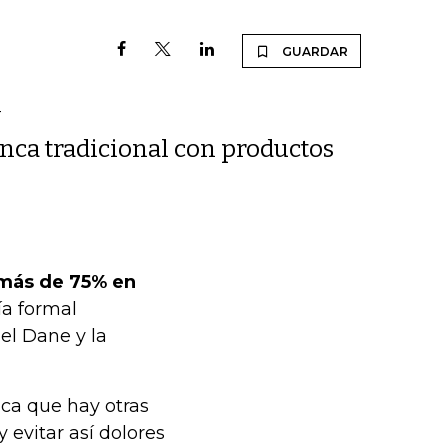
GUARDAR
y
anca tradicional con productos
 más de 75% en
ía formal
el Dane y la
aca que hay otras
 evitar así dolores