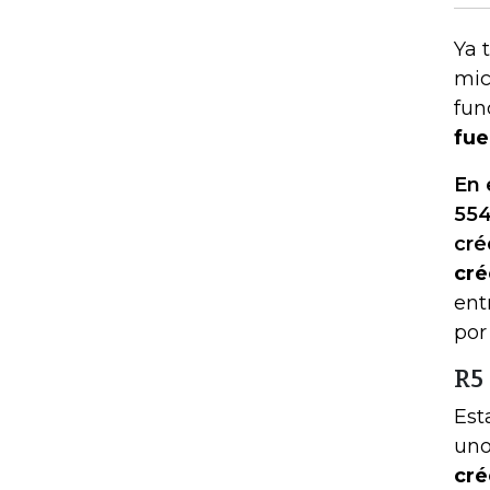
Ya 
mic
fun
fue
En 
554
cré
cré
ent
por
R5
Est
un
cré