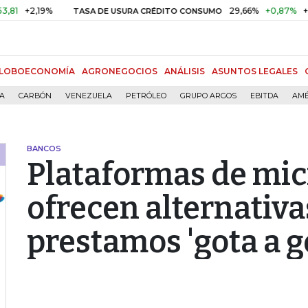
%
29,66%
+0,87%
+3,02%
TASA DE USURA CRÉDITO CONSUMO
LOBOECONOMÍA
AGRONEGOCIOS
ANÁLISIS
ASUNTOS LEGALES
ÍA
CARBÓN
VENEZUELA
PETRÓLEO
GRUPO ARGOS
EBITDA
AMÉ
BANCOS
Plataformas de mic
ofrecen alternativa
prestamos 'gota a g