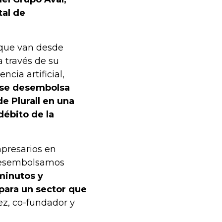
tal de
s que van desde
a través de su
ncia artificial,
 se desembolsa
e Plurall en una
 débito de la
mpresarios en
 desembolsamos
minutos y
para un sector que
z, co-fundador y