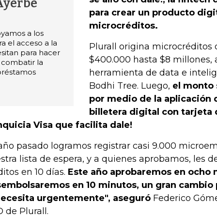
Ayerbe
para crear un producto digi
microcréditos.
oyamos a los
 el acceso a la
Plurall origina microcrédito
sitan para hacer
$400.000 hasta $8 millones, 
 combatir la
préstamos
herramienta de data e intelige
Bodhi Tree. Luego,
el monto
por medio de la aplicación d
billetera digital con tarjeta
nquicia Visa que facilita dale!
 año pasado logramos registrar casi 9.000 microe
stra lista de espera, y a quienes aprobamos, les
ditos en 10 días.
Este año aprobaremos en ocho 
embolsaremos en 10 minutos, un gran cambio 
necesita urgentemente", aseguró
Federico Góme
 de Plurall.