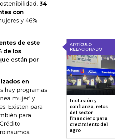
ostenibilidad,
34
ntes con
mujeres y 46%
entes de este
ARTÍCULO
RELACIONADO
% de los
que están por
lizados en
es hay programas
ínea mujer' y
Inclusión y
s. Existen para
confianza, retos
del sector
También para
financiero para
 Crédito
crecimiento del
agro
groinsumos.