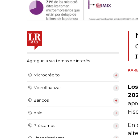
Agregue a sus temas de interés
KARE
Microcrédito
Los
Microfinanzas
202
Bancos
apr
Fis
dale!
En 
Préstamos
alt