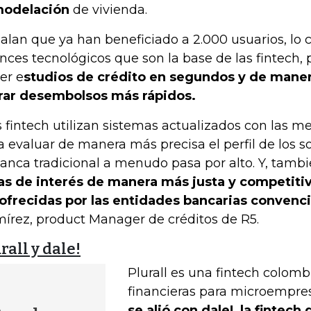
modelación
de vivienda.
alan que ya han beneficiado a 2.000 usuarios, lo c
nces tecnológicos que son la base de las fintech,
er e
studios de crédito en segundos y de manera
rar desembolsos más rápidos.
s fintech utilizan sistemas actualizados con las m
a evaluar de manera más precisa el perfil de los so
banca tradicional a menudo pasa por alto. Y, tamb
as de interés de manera más justa y competitiv
 ofrecidas por las entidades bancarias convenci
írez, product Manager de créditos de R5.
rall y dale!
Plurall es una fintech colom
financieras para microempre
se alió con dale!, la fintech