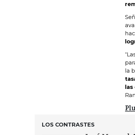
re
Señ
ava
hac
log
“La
par
la 
tas
las
Ram
Plu
LOS CONTRASTES