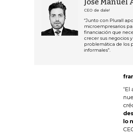
José Manuel 
CEO de dale!
“Junto con Plurall ap
microempresarios para
financiación que nece
crecer sus negocios y
problemática de los 
informales”.
fra
“El
nue
cré
des
lo 
CEO