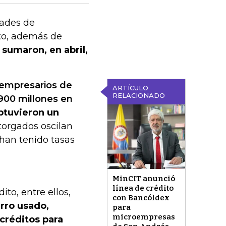
dades de
ito, además de
 sumaron, en abril,
oempresarios de
ARTÍCULO
RELACIONADO
900 millones en
obtuvieron un
torgados oscilan
han tenido tasas
MinCIT anunció
línea de crédito
ito, entre ellos,
con Bancóldex
rro usado,
para
microempresas
créditos para