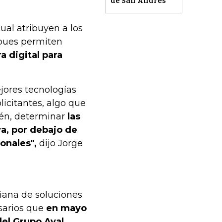
de San Andrés
ual atribuyen a los
 pues permiten
 digital para
ejores tecnologías
licitantes, algo que
ién, determinar
las
a, por debajo de
onales",
dijo Jorge
biana de soluciones
sarios que
en mayo
 del Grupo Aval,