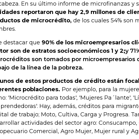
cabeza. En su último informe de microfinanzas y s
idades reportaron que hay 2,9 millones de clie
ductos de microcrédito,
de los cuales 54% son 
bres.
e destacar que
90% de los microempresarios cli
tor son de estratos socioeconómicos 1 y 2;
y 71
rocréditos son tomados por microempresarios 
ajo de la línea de la pobreza.
unos de estos productos de crédito están foca
erentes poblaciones.
Por ejemplo, para la mujer
o: 'Microcrédito para todas', 'Mujeres Pa´lante', 'L
prendedoras'. Hay, además, créditos para migrante
ital de trabajo; Moto, Cultiva, Carga y Progresa. 
arrollar actividades del sector agro: Consucampo,
opecuario Comercial, Agro Mujer, Mujer rural y A