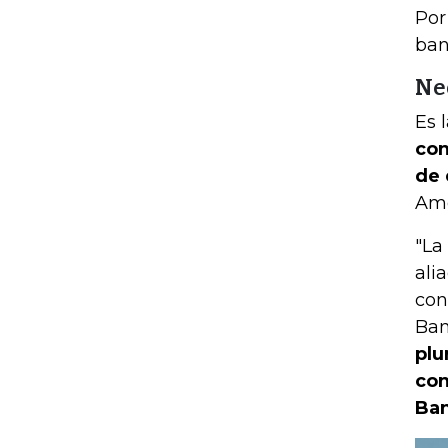
Por
ban
Ne
Es 
con
de 
Amé
"La
ali
con
Ban
plu
con
Ban