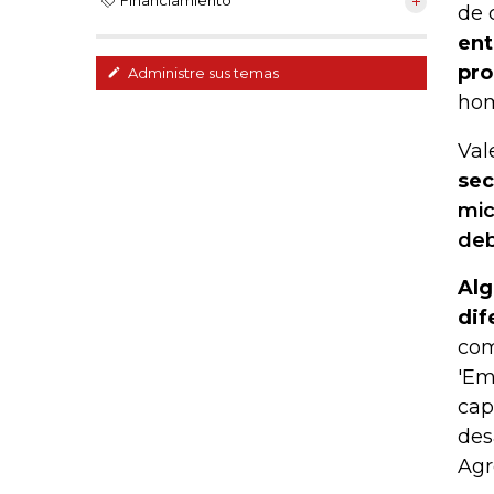
Financiamiento
de 
ent
pro
Administre sus temas
hom
Val
sec
mic
deb
Alg
dif
com
'Em
cap
des
Agr