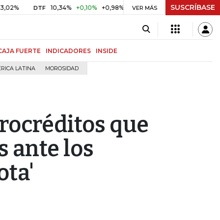
SUSCRÍBASE
10,34%
+0,10%
+0,98%
$ 416,91
+$ 0,05
+0,01%
DTF
UVR
VER MÁS
BIT
CAJA FUERTE
INDICADORES
INSIDE
RICA LATINA
MOROSIDAD
rocréditos que
s ante los
ota'