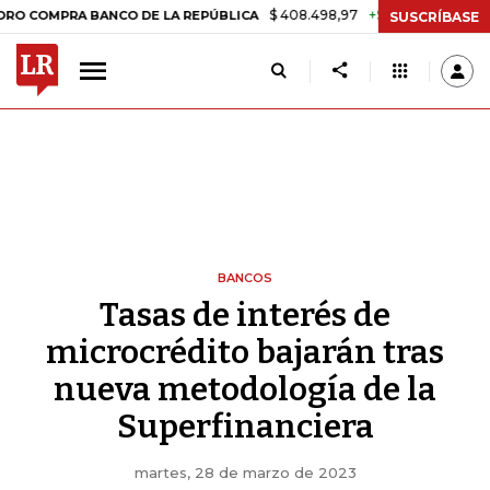
$ 408.498,97
+$ 8.753,81
+2,19%
MPRA BANCO DE LA REPÚBLICA
T
SUSCRÍBASE
BANCOS
Tasas de interés de
microcrédito bajarán tras
nueva metodología de la
Superfinanciera
martes, 28 de marzo de 2023