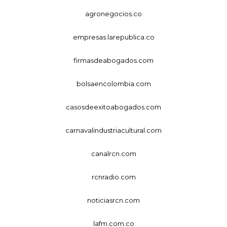
agronegocios.co
empresas.larepublica.co
firmasdeabogados.com
bolsaencolombia.com
casosdeexitoabogados.com
carnavalindustriacultural.com
canalrcn.com
rcnradio.com
noticiasrcn.com
lafm.com.co