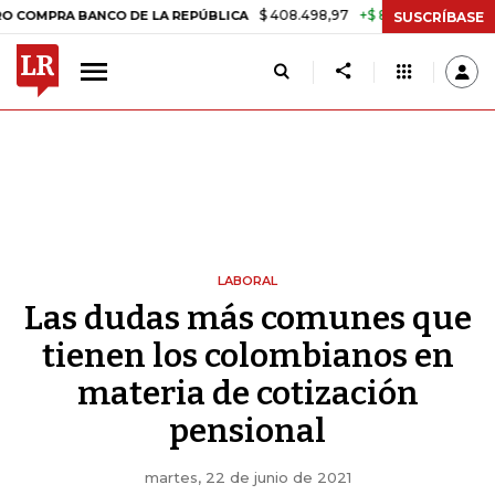
$ 408.498,97
+$ 8.753,81
+2,19%
RA BANCO DE LA REPÚBLICA
TAS
SUSCRÍBASE
LABORAL
Las dudas más comunes que
tienen los colombianos en
materia de cotización
pensional
martes, 22 de junio de 2021