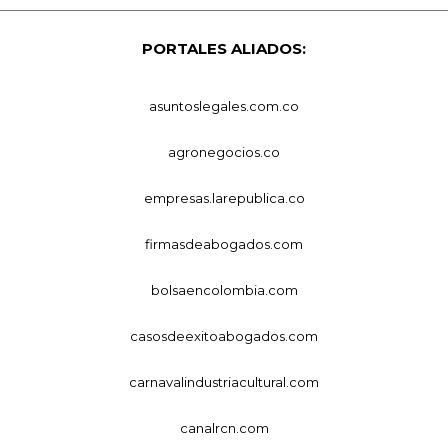
PORTALES ALIADOS:
asuntoslegales.com.co
agronegocios.co
empresas.larepublica.co
firmasdeabogados.com
bolsaencolombia.com
casosdeexitoabogados.com
carnavalindustriacultural.com
canalrcn.com