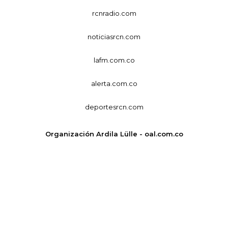
rcnradio.com
noticiasrcn.com
lafm.com.co
alerta.com.co
deportesrcn.com
Organización Ardila Lülle - oal.com.co