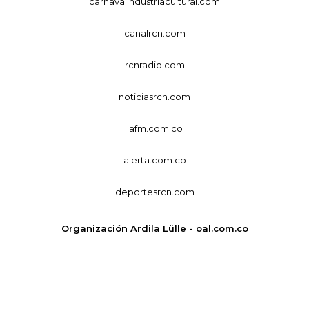
carnavalindustriacultural.com
canalrcn.com
rcnradio.com
noticiasrcn.com
lafm.com.co
alerta.com.co
deportesrcn.com
Organización Ardila Lülle - oal.com.co