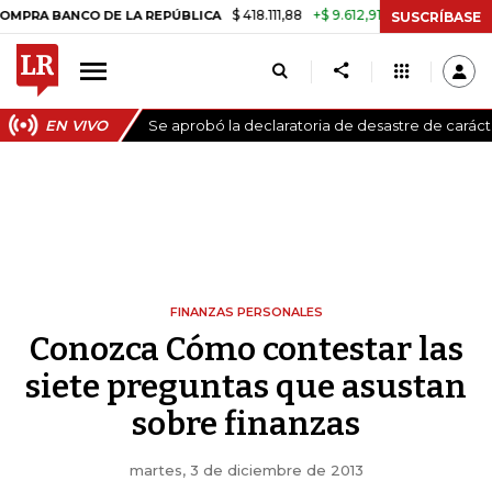
$ 418.111,88
+$ 9.612,91
+2,35%
ANCO DE LA REPÚBLICA
TASA DE U
SUSCRÍBASE
EN VIVO
Se aprobó la declaratoria de desastre de carác
FINANZAS PERSONALES
Conozca Cómo contestar las
siete preguntas que asustan
sobre finanzas
martes, 3 de diciembre de 2013