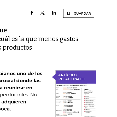
GUARDAR
que
 cuál es la que menos gastos
os productos
bianos uno de los
ARTÍCULO
RELACIONADO
rucial donde las
a reunirse en
 perdurables. No
n
adquieren
poca.