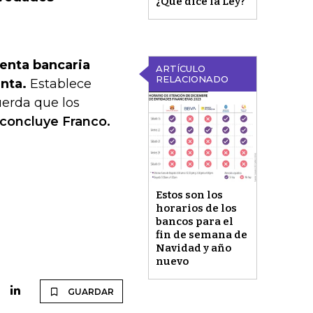
¿Qué dice la Ley?
uenta bancaria
ARTÍCULO
RELACIONADO
nta.
Establece
uerda que los
concluye Franco.
Estos son los
horarios de los
bancos para el
fin de semana de
Navidad y año
nuevo
GUARDAR