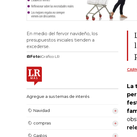
En medio del fervor navideño, los
presupuestos iniciales tienden a
excederse.
Foto:
Gráfico LR
CAR
La 
per
Agregue a sus temas de interés
fes
fam
Navidad
obs
compras
rel
Gastos