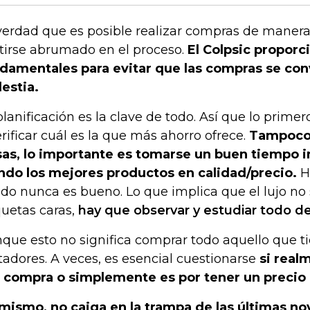
verdad que es posible realizar compras de manera 
tirse abrumado en el proceso.
El Colpsic proporc
damentales para evitar que las compras se con
estia.
planificación es la clave de todo. Así que lo primer
erificar cuál es la que más ahorro ofrece.
Tampoco 
sas, lo importante es tomarse un buen tiempo 
ndo los mejores productos en calidad/precio.
H
ido nunca es bueno. Lo que implica que el lujo no
quetas caras,
hay que observar y estudiar todo 
que esto no significa comprar todo aquello que t
tadores. A veces, es esencial cuestionarse
si real
 compra o simplemente es por tener un precio i
mismo, no caiga en la trampa de las últimas n