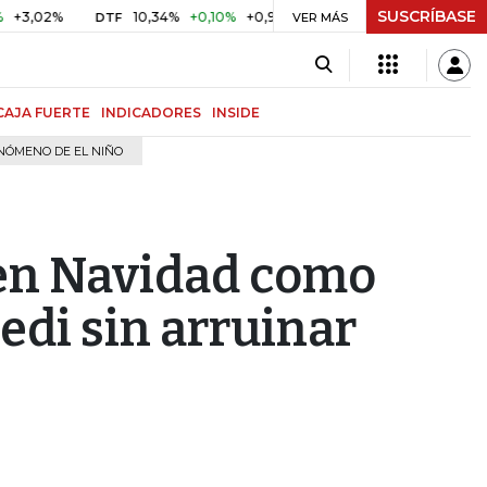
SUSCRÍBASE
%
10,34%
+0,10%
+0,98%
$ 416,86
+$ 0,05
+0,01%
DTF
UVR
VER MÁS
CAJA FUERTE
INDICADORES
INSIDE
NÓMENO DE EL NIÑO
 en Navidad como
edi sin arruinar