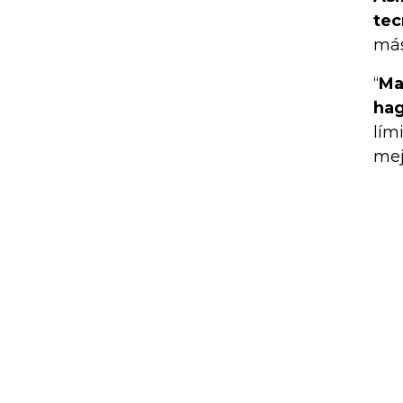
tec
más
“
Ma
hag
lím
mej