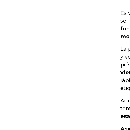
Es 
sen
fun
mol
La 
y v
pri
vie
ráp
eti
Aun
ten
esa
Asi