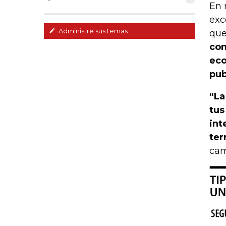
En 
exc
Administre sus temas
que
con
eco
pub
“La
tus
int
ter
cam