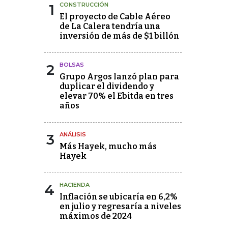
1
CONSTRUCCIÓN
El proyecto de Cable Aéreo
de La Calera tendría una
inversión de más de $1 billón
2
BOLSAS
Grupo Argos lanzó plan para
duplicar el dividendo y
elevar 70% el Ebitda en tres
años
3
ANÁLISIS
Más Hayek, mucho más
Hayek
4
HACIENDA
Inflación se ubicaría en 6,2%
en julio y regresaría a niveles
máximos de 2024