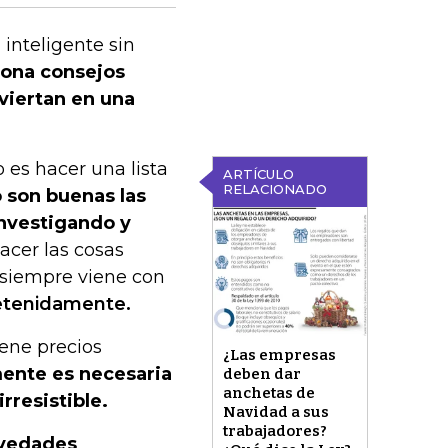
inteligente sin
iona consejos
viertan en una
o es hacer una lista
ARTÍCULO
RELACIONADO
son buenas las
investigando y
acer las cosas
 siempre viene con
detenidamente.
iene precios
¿Las empresas
mente es necesaria
deben dar
anchetas de
rresistible.
Navidad a sus
trabajadores?
ovedades