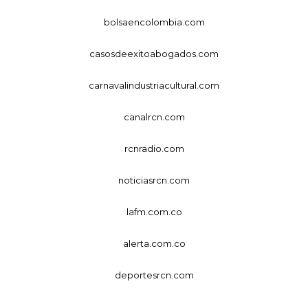
bolsaencolombia.com
casosdeexitoabogados.com
carnavalindustriacultural.com
canalrcn.com
rcnradio.com
noticiasrcn.com
lafm.com.co
alerta.com.co
deportesrcn.com