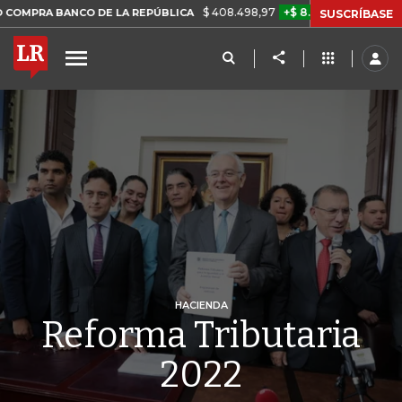
$ 408.498,97
+$ 8.753,81
+2,19%
ANCO DE LA REPÚBLICA
TASA 
SUSCRÍBASE
HACIENDA
Reforma Tributaria
2022