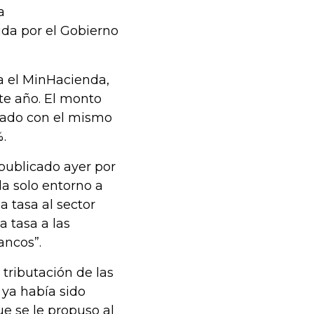
a
da por el Gobierno
ra el MinHacienda,
te año. El monto
ado con el mismo
%.
publicado ayer por
da solo entorno a
a tasa al sector
a tasa a las
ancos”.
 tributación de las
 ya había sido
e se le propuso al