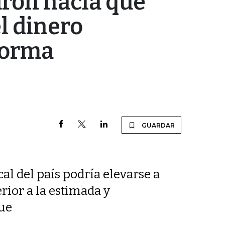
aron hacia qué
el dinero
forma
GUARDAR
cal del país podría elevarse a
rior a la estimada y
ue