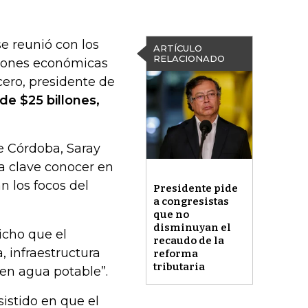
se reunió con los
ARTÍCULO
RELACIONADO
siones económicas
ero, presidente de
e $25 billones,
e Córdoba, Saray
a clave conocer en
n los focos del
Presidente pide
a congresistas
que no
disminuyan el
icho que el
recaudo de la
, infraestructura
reforma
tributaria
y en agua potable”.
istido en que el