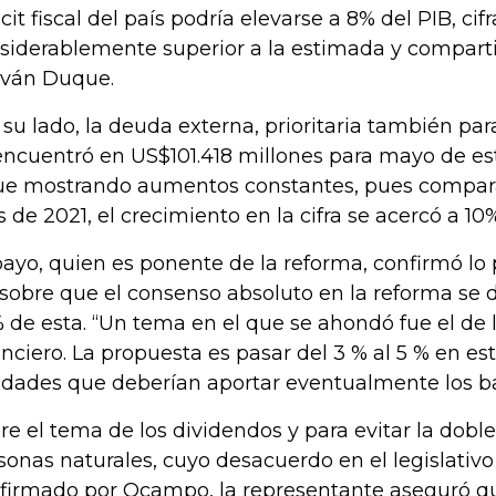
icit fiscal del país podría elevarse a 8% del PIB, cifr
siderablemente superior a la estimada y comparti
Iván Duque.
 su lado, la deuda externa, prioritaria también pa
encuentró en US$101.418 millones para mayo de es
ue mostrando aumentos constantes, pues compar
 de 2021, el crecimiento en la cifra se acercó a 10
ayo, quien es ponente de la reforma, confirmó lo 
 sobre que el consenso absoluto en la reforma se 
 de esta. “Un tema en el que se ahondó fue el de l
anciero. La propuesta es pasar del 3 % al 5 % en est
lidades que deberían aportar eventualmente los b
re el tema de los dividendos y para evitar la doble
sonas naturales, cuyo desacuerdo en el legislativo
firmado por Ocampo, la representante aseguró qu