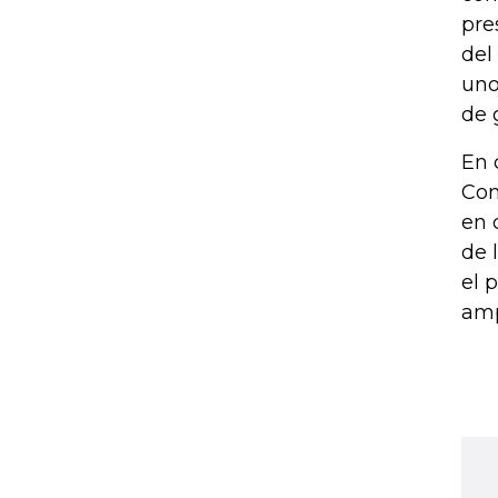
pre
del
uno
de 
En 
Con
en 
de 
el 
amp