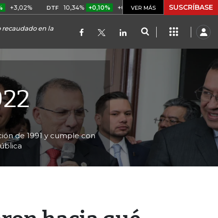
SUSCRÍBASE
%
10,34%
+0,10%
+0,98%
$ 416,91
+$ 0,05
+0,01%
DTF
UVR
VER MÁS
o recaudado en la
022
tución de 1991 y cumple con
ública