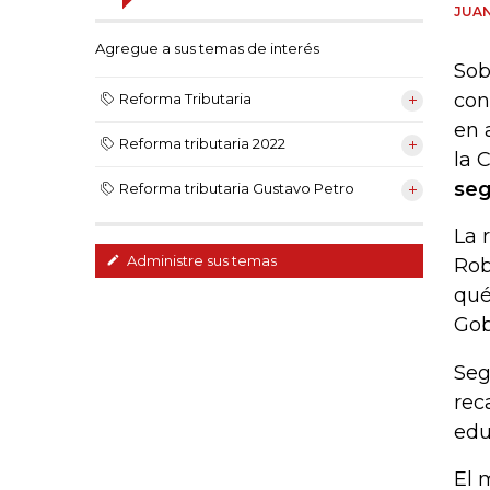
JUAN
Agregue a sus temas de interés
Sob
con
Reforma Tributaria
en 
Reforma tributaria 2022
la 
seg
Reforma tributaria Gustavo Petro
La 
Administre sus temas
Rob
qué
Gob
Seg
rec
edu
El 