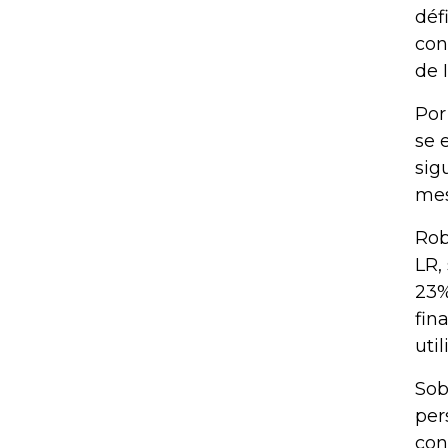
déf
con
de 
Por
se 
sig
mes
Rob
LR,
23%
fin
uti
Sob
per
con