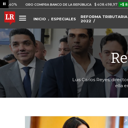
$ 408.498,97
+$ 8.753,81
+
ORO COMPRA BANCO DE LA REPÚBLICA
REFORMA TRIBUTARIA
INICIO
ESPECIALES
2022
Re
Luis Carlos Reyes, directo
ella 