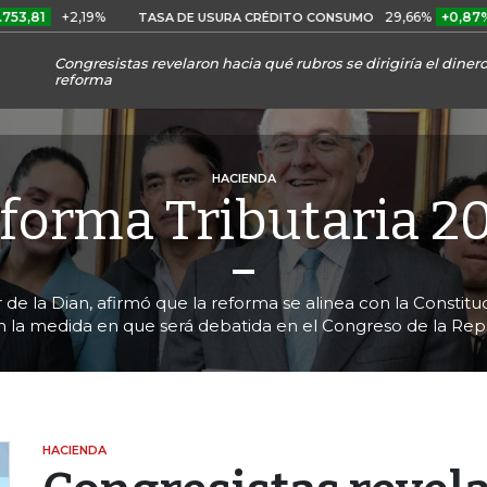
2,19%
29,66%
+0,87%
+3,02
TASA DE USURA CRÉDITO CONSUMO
Congresistas revelaron hacia qué rubros se dirigiría el diner
reforma
HACIENDA
forma Tributaria 2
r de la Dian, afirmó que la reforma se alinea con la Consti
en la medida en que será debatida en el Congreso de la Rep
HACIENDA