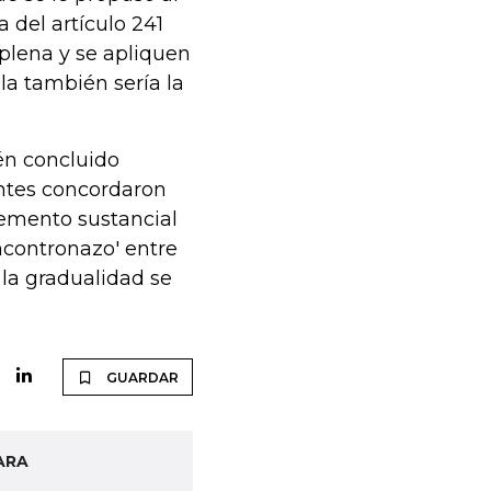
 del artículo 241
 plena y se apliquen
la también sería la
ién concluido
entes concordaron
remento sustancial
encontronazo' entre
, la gradualidad se
GUARDAR
ARA