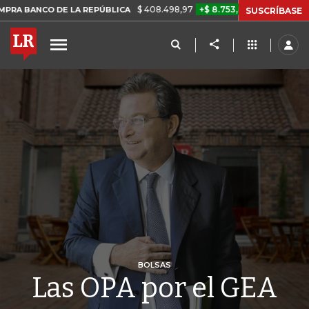
$ 408.498,97
+$ 8.753,81
+2,19%
 DE LA REPÚBLICA
TASA DE U
SUSCRÍBASE
BOLSAS
Las OPA por el GEA