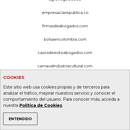
empresas.larepublica.co
firmasdeabogados.com
bolsaencolombia.com
casosdeexitoabogados.com
carnavalindustriacultural.com
COOKIES
canalrcn.com
Este sitio web usa cookies propias y de terceros para
rcnradio.com
analizar el tráfico, mejorar nuestros servicio y conocer el
comportamiento del usuario. Para conocer más, acceda a
nuestra
Política de Cookies
.
noticiasrcn.com
ENTENDIDO
lafm.com.co
TEMAS DE INTERÉS