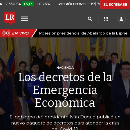
+6,13
+0,26%
US$ 78,01
US$ 2,92
+3,89%
PETRÓLEO WTI
SUSCRÍBASE
EN VIVO
Posesión presidencial de Abelardo de la Espriell
HACIENDA
Los decretos de la
Emergencia
Económica
El gobierno del presidente Iván Duque publicó un
nuevo paquete de decretos para atender la crisis
del Covid-19