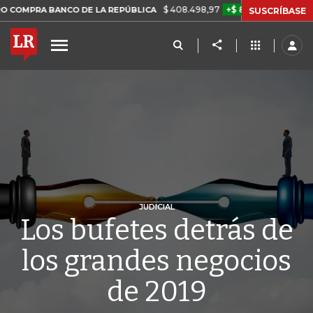
$ 408.498,97
+$ 8.753,81
+2,19%
 BANCO DE LA REPÚBLICA
TAS
SUSCRÍBASE
JUDICIAL
Los bufetes detrás de
los grandes negocios
de 2019