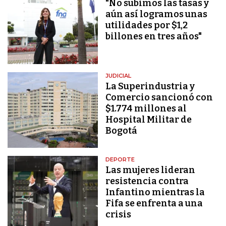
"No subimos las tasas y
aún así logramos unas
utilidades por $1,2
billones en tres años"
JUDICIAL
La Superindustria y
Comercio sancionó con
$1.774 millones al
Hospital Militar de
Bogotá
DEPORTE
Las mujeres lideran
resistencia contra
Infantino mientras la
Fifa se enfrenta a una
crisis