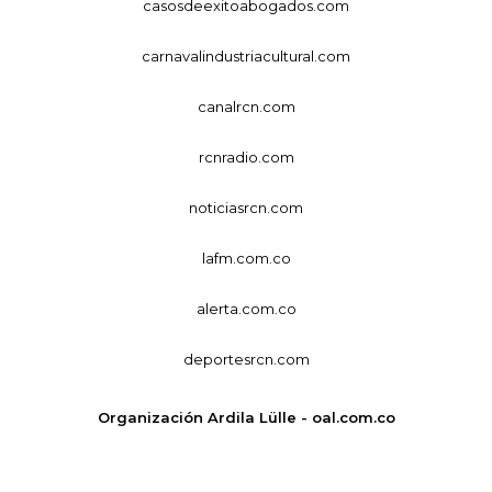
casosdeexitoabogados.com
carnavalindustriacultural.com
canalrcn.com
rcnradio.com
noticiasrcn.com
lafm.com.co
alerta.com.co
deportesrcn.com
Organización Ardila Lülle - oal.com.co