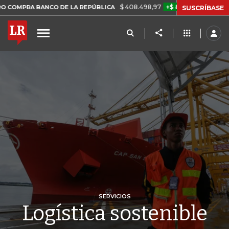
$ 408.498,97
+$ 8.753,81
+2,19%
BANCO DE LA REPÚBLICA
TASA
SUSCRÍBASE
SERVICIOS
Logística sostenible