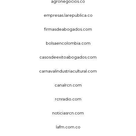
agronegocios.co
empresas.larepublica.co
firmasdeabogados.com
bolsaencolombia.com
casosdeexitoabogados.com
carnavalindustriacultural.com
canalrcn.com
rcnradio.com
noticiasrcn.com
lafm.com.co