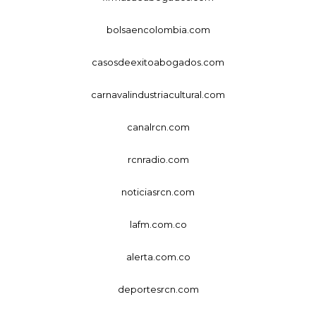
bolsaencolombia.com
casosdeexitoabogados.com
carnavalindustriacultural.com
canalrcn.com
rcnradio.com
noticiasrcn.com
lafm.com.co
alerta.com.co
deportesrcn.com