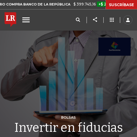
$ 399.745,16
+$ 2.295,71
+0,58%
BANCO DE LA REPÚBLICA
TASA D
SUSCRÍBASE
BOLSAS
Invertir en fiducias