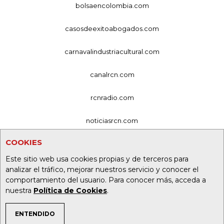
bolsaencolombia.com
casosdeexitoabogados.com
carnavalindustriacultural.com
canalrcn.com
rcnradio.com
noticiasrcn.com
COOKIES
lafm.com.co
Este sitio web usa cookies propias y de terceros para
alerta.com.co
analizar el tráfico, mejorar nuestros servicio y conocer el
comportamiento del usuario. Para conocer más, acceda a
deportesrcn.com
nuestra
Política de Cookies
.
ENTENDIDO
Organización Ardila Lülle - oal.com.co
TEMAS DE INTERÉS