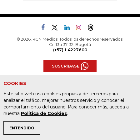
© 2026, RCN Medios. Todos los derechos reservados.
Cr. 13a 37-32, Bogotá
(+57) 1 4227600
SUSCRÍBASE
COOKIES
TODAS LAS SECCIONES
Este sitio web usa cookies propias y de terceros para
analizar el tráfico, mejorar nuestros servicio y conocer el
Agronegocios
Alta Gerencia
comportamiento del usuario. Para conocer más, acceda a
nuestra
Política de Cookies
.
Análisis
Asuntos Legales
ENTENDIDO
Caja Fuerte
Comunidad Empresarial
TEMAS DE INTERÉS