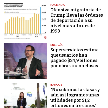
HACIENDA
Ofensiva migratoria de
Trump lleva las órdenes
de deportación a su
nivel más alto desde
1998
ENERGÍA
Superservicios estima
que usuarios han
pagado $24,9 billones
por obras inconclusas
BANCOS
"No subimos las tasas y
aún así logramos unas
utilidades por $1,2
billones en tres años"