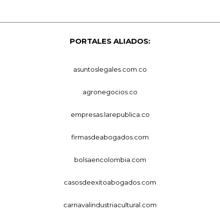
PORTALES ALIADOS:
asuntoslegales.com.co
agronegocios.co
empresas.larepublica.co
firmasdeabogados.com
bolsaencolombia.com
casosdeexitoabogados.com
carnavalindustriacultural.com