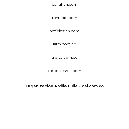
canalrcn.com
rcnradio.com
noticiasrcn.com
lafm.com.co
alerta.com.co
deportesrcn.com
Organización Ardila Lülle - oal.com.co