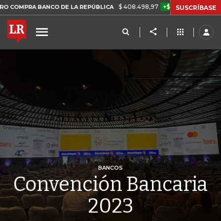
$ 408.498,97
+$ 8.753,81
+2,19%
 BANCO DE LA REPÚBLICA
TAS
SUSCRÍBASE
BANCOS
Convención Bancaria
2023