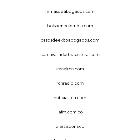
firmasdeabogados.com
bolsaencolombia.com
casosdeexitoabogados.com
carnavalindustriacultural.com
canalrcn.com
rcnradio.com
noticiasrcn.com
lafm.com.co
alerta.com.co