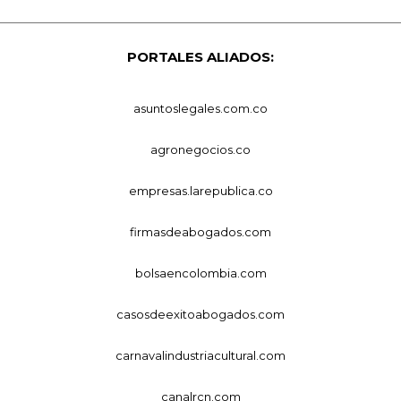
PORTALES ALIADOS:
asuntoslegales.com.co
agronegocios.co
empresas.larepublica.co
firmasdeabogados.com
bolsaencolombia.com
casosdeexitoabogados.com
carnavalindustriacultural.com
canalrcn.com