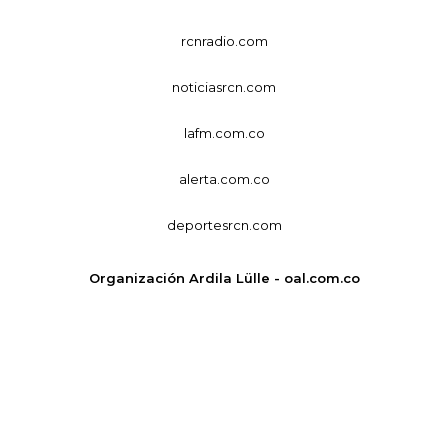
rcnradio.com
noticiasrcn.com
lafm.com.co
alerta.com.co
deportesrcn.com
Organización Ardila Lülle - oal.com.co