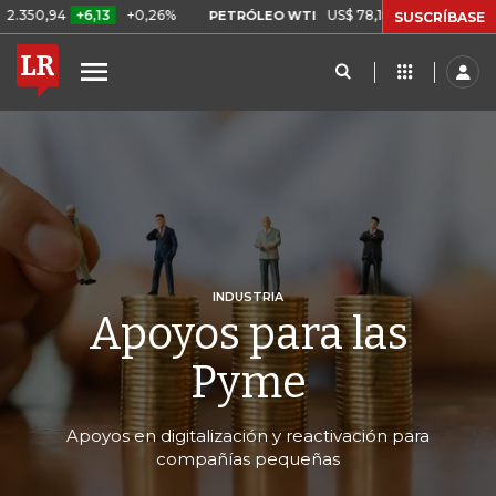
6,13
+0,26%
US$ 78,18
US$ 0,17
+0,22%
PETRÓLEO WTI
CA
SUSCRÍBASE
INDUSTRIA
Apoyos para las
Pyme
Apoyos en digitalización y reactivación para
compañías pequeñas