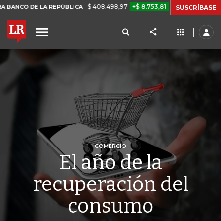
$ 408.498,97
+$ 8.753,81
+2,19%
 REPÚBLICA
TASA DE USURA C
SUSCRÍBASE
COMERCIO
El año de la
recuperación del
consumo