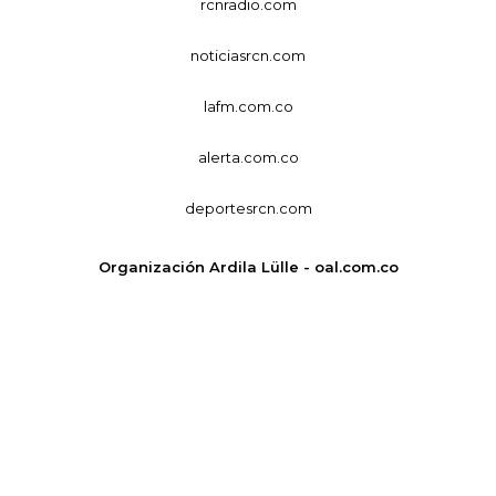
rcnradio.com
noticiasrcn.com
lafm.com.co
alerta.com.co
deportesrcn.com
Organización Ardila Lülle - oal.com.co