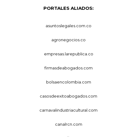
PORTALES ALIADOS:
asuntoslegales.com.co
agronegocios.co
empresas.larepublica.co
firmasdeabogados.com
bolsaencolombia.com
casosdeexitoabogados.com
carnavalindustriacultural.com
canalrcn.com