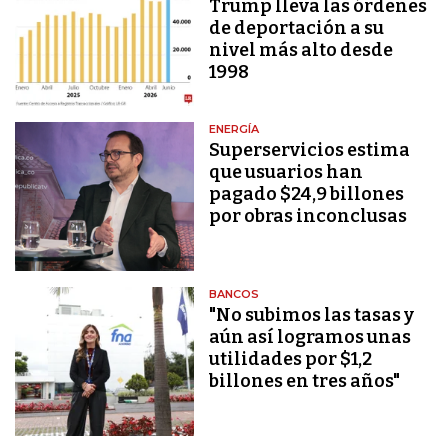
Trump lleva las órdenes
de deportación a su
nivel más alto desde
1998
ENERGÍA
Superservicios estima
que usuarios han
pagado $24,9 billones
por obras inconclusas
BANCOS
"No subimos las tasas y
aún así logramos unas
utilidades por $1,2
billones en tres años"