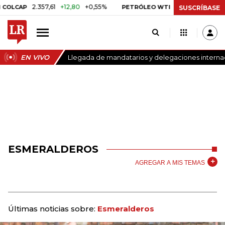
2.357,61
+12,80
+0,55%
US$ 75,09
-US$ 0,2
CAP
PETRÓLEO WTI
SUSCRÍBASE
EN VIVO
Llegada de mandatarios y delegaciones internaci
ESMERALDEROS
AGREGAR A MIS TEMAS
Últimas noticias sobre:
Esmeralderos