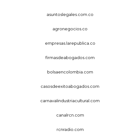
asuntoslegales.com.co
agronegocios.co
empresas.larepublica.co
firmasdeabogados.com
bolsaencolombia.com
casosdeexitoabogados.com
carnavalindustriacultural.com
canalrcn.com
rcnradio.com