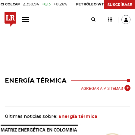
2.350,94
+6,13
+0,26%
US$ 78,01
US$ 2,
COLCAP
PETRÓLEO WTI
SUSCRÍBASE
ENERGÍA TÉRMICA
AGREGAR A MIS TEMAS
Últimas noticias sobre:
Energía térmica