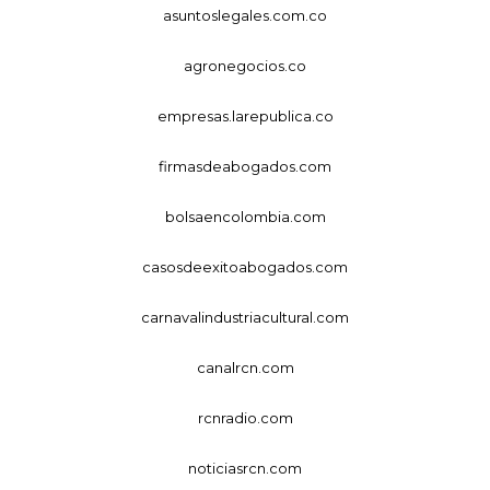
asuntoslegales.com.co
agronegocios.co
empresas.larepublica.co
firmasdeabogados.com
bolsaencolombia.com
casosdeexitoabogados.com
carnavalindustriacultural.com
canalrcn.com
rcnradio.com
noticiasrcn.com