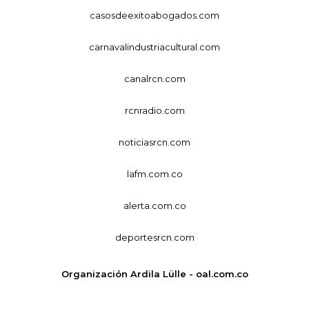
casosdeexitoabogados.com
carnavalindustriacultural.com
canalrcn.com
rcnradio.com
noticiasrcn.com
lafm.com.co
alerta.com.co
deportesrcn.com
Organización Ardila Lülle - oal.com.co