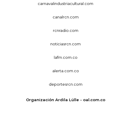
carnavalindustriacultural.com
canalrcn.com
rcnradio.com
noticiasrcn.com
lafm.com.co
alerta.com.co
deportesrcn.com
Organización Ardila Lülle - oal.com.co