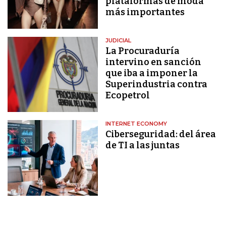
plataformas de moda
más importantes
JUDICIAL
La Procuraduría
intervino en sanción
que iba a imponer la
Superindustria contra
Ecopetrol
INTERNET ECONOMY
Ciberseguridad: del área
de TI a las juntas