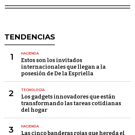
TENDENCIAS
HACIENDA
1
Estos son los invitados
internacionales que llegan a la
posesión de De la Espriella
TECNOLOGÍA
2
Los gadgets innovadores que están
transformando las tareas cotidianas
del hogar
HACIENDA
3
Las cinco banderas rojas que hereda el