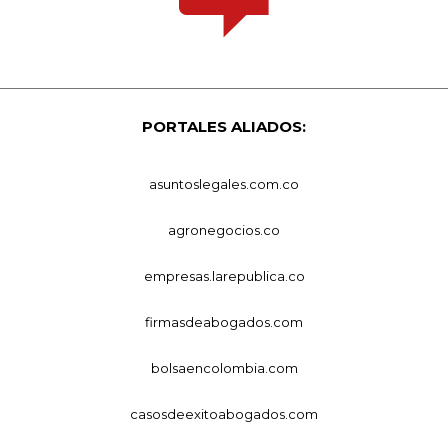
PORTALES ALIADOS:
asuntoslegales.com.co
agronegocios.co
empresas.larepublica.co
firmasdeabogados.com
bolsaencolombia.com
casosdeexitoabogados.com