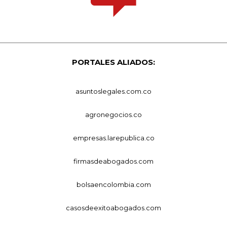
PORTALES ALIADOS:
asuntoslegales.com.co
agronegocios.co
empresas.larepublica.co
firmasdeabogados.com
bolsaencolombia.com
casosdeexitoabogados.com