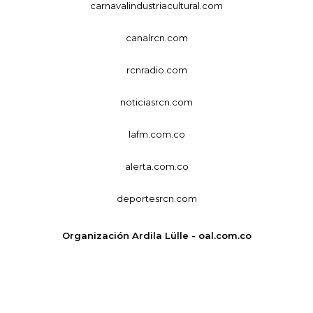
carnavalindustriacultural.com
canalrcn.com
rcnradio.com
noticiasrcn.com
lafm.com.co
alerta.com.co
deportesrcn.com
Organización Ardila Lülle - oal.com.co