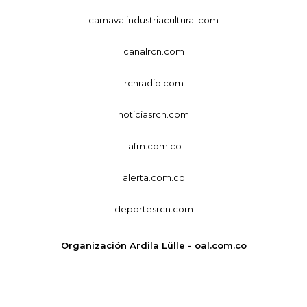
carnavalindustriacultural.com
canalrcn.com
rcnradio.com
noticiasrcn.com
lafm.com.co
alerta.com.co
deportesrcn.com
Organización Ardila Lülle - oal.com.co