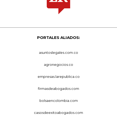
PORTALES ALIADOS:
asuntoslegales.com.co
agronegocios.co
empresas.larepublica.co
firmasdeabogados.com
bolsaencolombia.com
casosdeexitoabogados.com