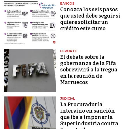
BANCOS
Conozca los seis pasos
que usted debe seguir si
quiere solicitar un
crédito este curso
DEPORTE
El debate sobre la
gobernanza de la Fifa
sobrevivirá a la tregua
en la reunión de
Marruecos
JUDICIAL
La Procuraduría
intervino en sanción
que iba a imponer la
Superindustria contra