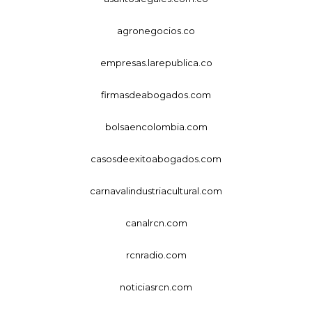
agronegocios.co
empresas.larepublica.co
firmasdeabogados.com
bolsaencolombia.com
casosdeexitoabogados.com
carnavalindustriacultural.com
canalrcn.com
rcnradio.com
noticiasrcn.com