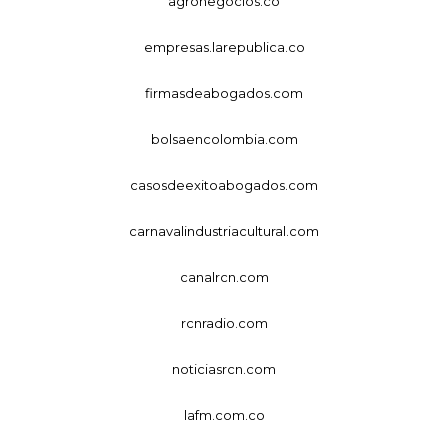
agronegocios.co
empresas.larepublica.co
firmasdeabogados.com
bolsaencolombia.com
casosdeexitoabogados.com
carnavalindustriacultural.com
canalrcn.com
rcnradio.com
noticiasrcn.com
lafm.com.co