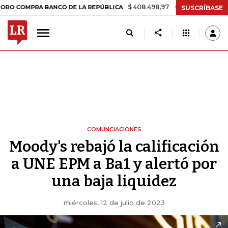
$ 408.498,97
+$ 8.753,81
+2,19%
PRA BANCO DE LA REPÚBLICA
TA
SUSCRÍBASE
COMUNCIACIONES
Moody's rebajó la calificación
a UNE EPM a Ba1 y alertó por
una baja liquidez
miércoles, 12 de julio de 2023