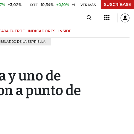
SUSCRÍBASE
,02%
10,34%
+0,10%
+0,98%
$ 416,96
+$ 0,05
+0,0
DTF
VER MÁS
UVR
CAJA FUERTE
INDICADORES
INSIDE
BELARDO DE LA ESPRIELLA
a y uno de
on a punto de