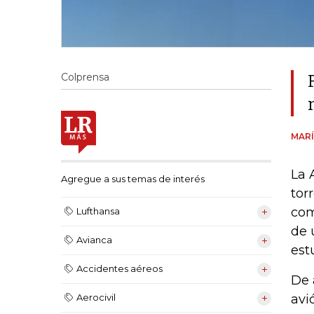
Colprensa
MARÍ
La 
Agregue a sus temas de interés
tor
com
Lufthansa
de 
Avianca
est
Accidentes aéreos
De 
avi
Aerocivil