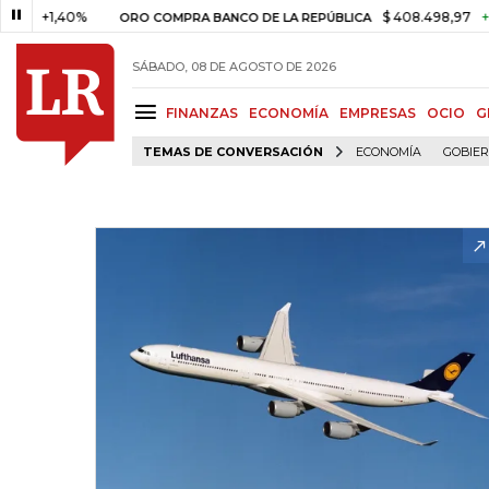
+1,40%
$ 408.498,97
+$ 8.753
ORO COMPRA BANCO DE LA REPÚBLICA
SÁBADO, 08 DE AGOSTO DE 2026
FINANZAS
ECONOMÍA
EMPRESAS
OCIO
G
TEMAS DE CONVERSACIÓN
ECONOMÍA
GOBIE