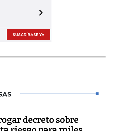
Next slide
SUSCRÍBASE YA
SAS
rogar decreto sobre
rta riesgo para miles