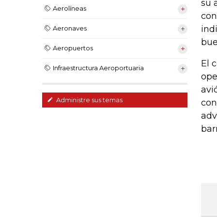
su 
Aerolíneas
con
ind
Aeronaves
bue
Aeropuertos
El 
Infraestructura Aeroportuaria
ope
avi
Administre sus temas
con
adv
bar