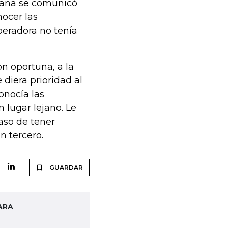
emana se comunicó
nocer las
operadora no tenía
n oportuna, a la
 diera prioridad al
onocía las
n lugar lejano. Le
caso de tener
n tercero.
GUARDAR
ARA