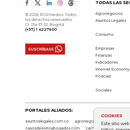
TODAS LAS SE
Agronegocios
© 2026, RCN Medios. Todos
los derechos reservados.
Asuntos Legales
Cr. 13a 37-32, Bogotá
(+57) 1 4227600
Consumo
Empresas
SUSCRÍBASE
Finanzas
Indicadores
Internet Economy
Podcast
Sociales
PORTALES ALIADOS:
COOKIES
asuntoslegales.com.co
agronegocios.co
empresas
Este sitio web
casosdeexitoabogados.com
carnavalindustriacultur
tráfico, mejor