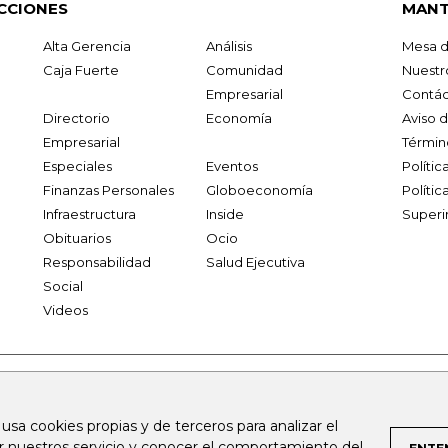
CCIONES
MANT
Alta Gerencia
Análisis
Mesa d
Caja Fuerte
Comunidad
Nuestr
Empresarial
Contác
Directorio
Economía
Aviso 
Empresarial
Términ
Especiales
Eventos
Políti
Finanzas Personales
Globoeconomía
Polític
Infraestructura
Inside
Superi
Obituarios
Ocio
Responsabilidad
Salud Ejecutiva
Social
Videos
.larepublica.co
firmasdeabogados.com
bolsaencolombia.com
 usa cookies propias y de terceros para analizar el
al.com
canalrcn.com
rcnradio.com
noticiasrcn.com
lafm.c
ar nuestros servicio y conocer el comportamiento del