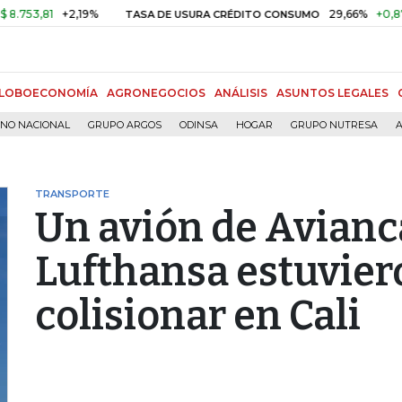
,81
+2,19%
29,66%
+0,87%
+3
TASA DE USURA CRÉDITO CONSUMO
LOBOECONOMÍA
AGRONEGOCIOS
ANÁLISIS
ASUNTOS LEGALES
RNO NACIONAL
GRUPO ARGOS
ODINSA
HOGAR
GRUPO NUTRESA
A
TRANSPORTE
Un avión de Avianc
Lufthansa estuvier
colisionar en Cali