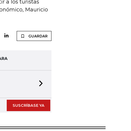
r a los turistas
conómico, Mauricio
GUARDAR
ARA
Next slide
SUSCRÍBASE YA