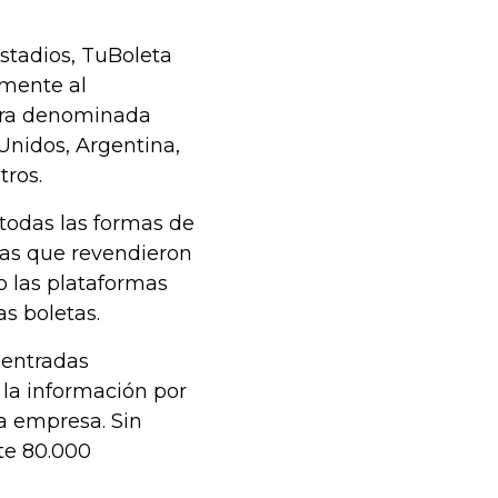
 estadios, TuBoleta
amente al
gira denominada
Unidos, Argentina,
tros.
todas las formas de
sas que revendieron
o las plataformas
as boletas.
 entradas
 la información por
a empresa. Sin
te 80.000