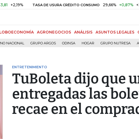
2,19%
29,66%
+0,87%
+3,02%
TASA DE USURA CRÉDITO CONSUMO
LOBOECONOMÍA
AGRONEGOCIOS
ANÁLISIS
ASUNTOS LEGALES
RNO NACIONAL
GRUPO ARGOS
ODINSA
HOGAR
GRUPO NUTRESA
A
ENTRETENIMIENTO
TuBoleta dijo que u
entregadas las bole
recae en el compra