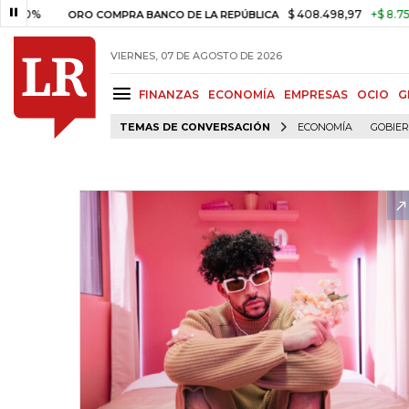
$ 408.498,97
+$ 8.753,81
+
ORO COMPRA BANCO DE LA REPÚBLICA
VIERNES, 07 DE AGOSTO DE 2026
FINANZAS
ECONOMÍA
EMPRESAS
OCIO
G
TEMAS DE CONVERSACIÓN
ECONOMÍA
GOBIE