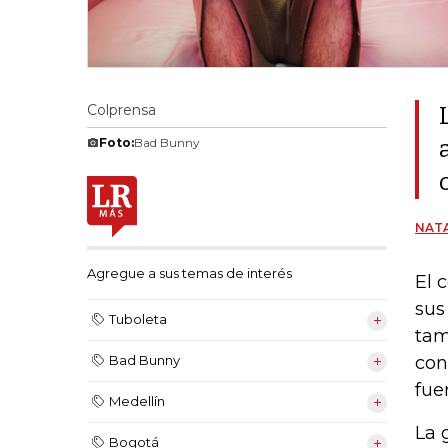
Colprensa
Foto:
Bad Bunny
NATA
Agregue a sus temas de interés
El 
sus
Tuboleta
tam
con
Bad Bunny
fue
Medellín
La 
Bogotá