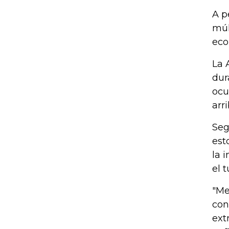
A p
múl
eco
La 
dur
ocu
arr
Seg
est
la 
el 
"Me
con
ext