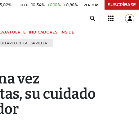
SUSCRÍBASE
10,34%
+0,10%
+0,98%
$ 416,91
+$ 0,05
+0,01%
DTF
UVR
VER MÁS
CAJA FUERTE
INDICADORES
INSIDE
BELARDO DE LA ESPRIELLA
na vez
tas, su cuidado
dor