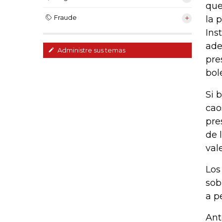
que
Fraude
la 
Ins
ade
Administre sus temas
pre
bol
Si 
cao
pre
de 
vale
Los
sob
a p
Ant