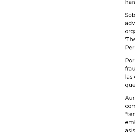
har
Sob
adv
org
‘Th
Per
Por
fra
las
que
Aun
com
"te
emb
asi