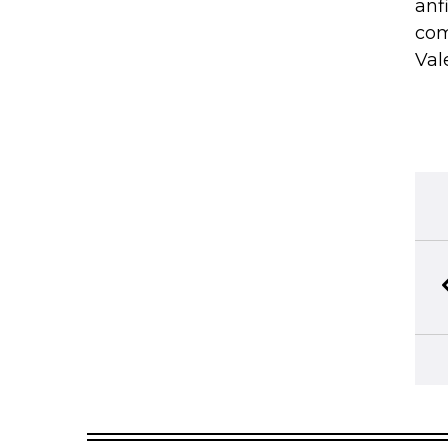
anf
com
Val