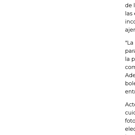
de 
las
inc
aje
"La
par
la 
com
Ade
bol
ent
Act
cui
fot
ele