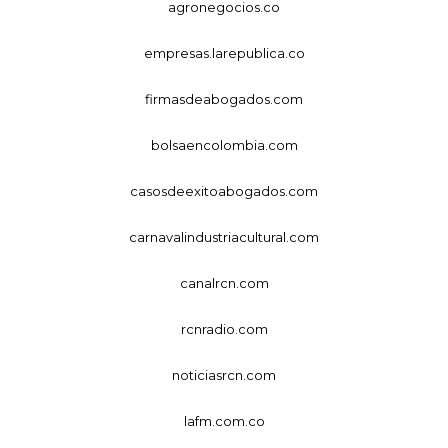
agronegocios.co
empresas.larepublica.co
firmasdeabogados.com
bolsaencolombia.com
casosdeexitoabogados.com
carnavalindustriacultural.com
canalrcn.com
rcnradio.com
noticiasrcn.com
lafm.com.co