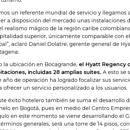
l turismo.
mos un referente mundial de servicio y llegamos 
er a disposición del mercado unas instalaciones de
el realismo mágico de la región caribe colombiana
pitalidad superior, únicamente comparable con el e
bal”, aclaró Daniel Dolatre, gerente general de H
tagena.
o la ubicación en Bocagrande,
el Hyatt Regency 
itaciones, incluidas 28 amplias suites.
A esto se
e año de operación ha logrado focalizar sus servici
a ofrecer un servicio personalizado a los usuarios.
ste éxito hotelero también se suma el desarrollo
elo en Bogotá, pues en medio del Centro Empres
ulo en este momento se viene desarrollando el Gr
términos generales, será una torre de 14 pisos, co