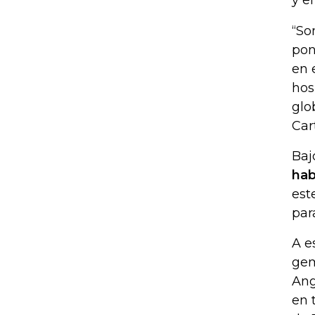
y e
“So
pon
en 
hos
glo
Car
Baj
hab
est
par
A e
gem
Ang
en 