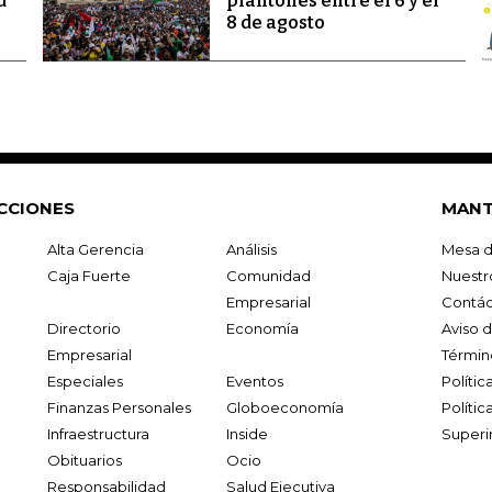
d
plantones entre el 6 y el
8 de agosto
CCIONES
MANT
Alta Gerencia
Análisis
Mesa d
Caja Fuerte
Comunidad
Nuestr
Empresarial
Contác
Directorio
Economía
Aviso 
Empresarial
Términ
Especiales
Eventos
Políti
Finanzas Personales
Globoeconomía
Polític
Infraestructura
Inside
Superi
Obituarios
Ocio
Responsabilidad
Salud Ejecutiva