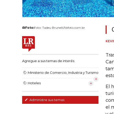
Foto:
Foto: Tadeu Brunelli/tbfoto.com.br
KEV
Tra
Agregue a sus temas de interés
Car
tam
Ministerio de Comercio, Industria y Turismo
est
Hoteles
El 
tur
com
Administre sus temas
el 