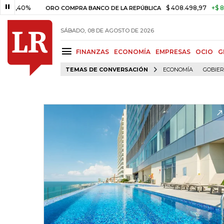
0%
$ 408.498,97
+$ 8.753,81
ORO COMPRA BANCO DE LA REPÚBLICA
SÁBADO, 08 DE AGOSTO DE 2026
FINANZAS
ECONOMÍA
EMPRESAS
OCIO
G
TEMAS DE CONVERSACIÓN
ECONOMÍA
GOBIE