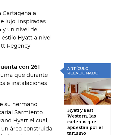
a Cartagena a
 lujo, inspiradas
 y un nivel de
stilo Hyatt a nivel
yatt Regency
cuenta con 261
ARTÍCULO
RELACIONADO
 suma que durante
os e instalaciones
 de su hermano
Hyatt y Best
arial Sarmiento
Western, las
and Hyatt el cual,
cadenas que
apuestan por el
n un área construida
turismo