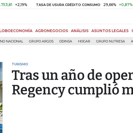
+2,19%
29,66%
+0,87%
+3,02
TASA DE USURA CRÉDITO CONSUMO
LOBOECONOMÍA
AGRONEGOCIOS
ANÁLISIS
ASUNTOS LEGALES
RNO NACIONAL
GRUPO ARGOS
ODINSA
HOGAR
GRUPO NUTRESA
A
TURISMO
Tras un año de oper
Regency cumplió m