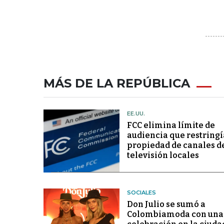
MÁS DE LA REPÚBLICA
EE.UU.
FCC elimina límite de
audiencia que restringí
propiedad de canales d
televisión locales
SOCIALES
Don Julio se sumó a
Colombiamoda con una