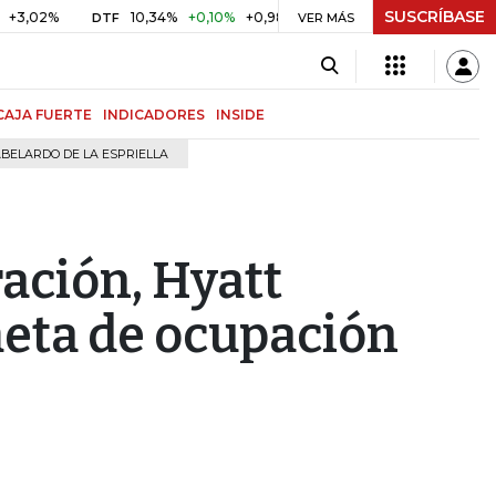
SUSCRÍBASE
%
10,34%
+0,10%
+0,98%
$ 416,91
+$ 0,05
+0,01%
DTF
UVR
VER MÁS
CAJA FUERTE
INDICADORES
INSIDE
BELARDO DE LA ESPRIELLA
ación, Hyatt
eta de ocupación