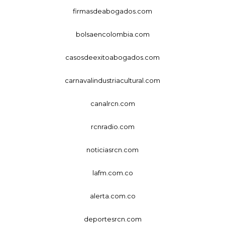
firmasdeabogados.com
bolsaencolombia.com
casosdeexitoabogados.com
carnavalindustriacultural.com
canalrcn.com
rcnradio.com
noticiasrcn.com
lafm.com.co
alerta.com.co
deportesrcn.com