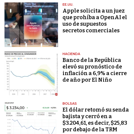
EE.UU.
Apple solicita a un juez
que prohíba a OpenAI el
uso de supuestos
secretos comerciales
HACIENDA
Banco de la República
elevó su pronóstico de
inflación a 6,9% a cierre
de año por El Niño
BOLSAS
El dólar retomó su senda
bajista y cerró en a
$3.204,61, es decir, $25,83
por debajo de la TRM