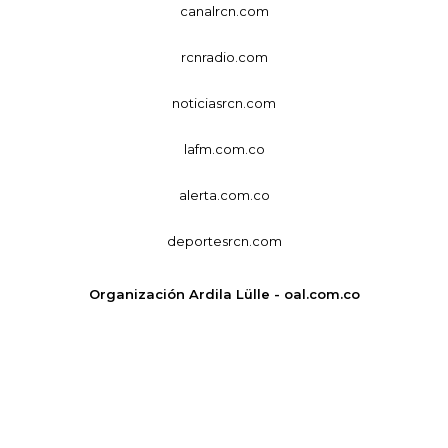
canalrcn.com
rcnradio.com
noticiasrcn.com
lafm.com.co
alerta.com.co
deportesrcn.com
Organización Ardila Lülle - oal.com.co