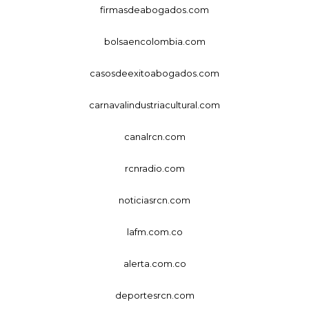
firmasdeabogados.com
bolsaencolombia.com
casosdeexitoabogados.com
carnavalindustriacultural.com
canalrcn.com
rcnradio.com
noticiasrcn.com
lafm.com.co
alerta.com.co
deportesrcn.com