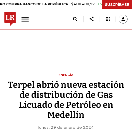
$ 408.498,97
+$ 8.753,81
+2,19%
RA BANCO DE LA REPÚBLICA
TA
SUSCRÍBASE
ENERGÍA
Terpel abrió nueva estación
de distribución de Gas
Licuado de Petróleo en
Medellín
lunes, 29 de enero de 2024