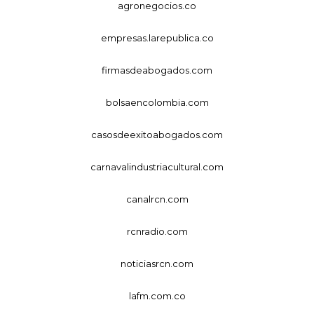
agronegocios.co
empresas.larepublica.co
firmasdeabogados.com
bolsaencolombia.com
casosdeexitoabogados.com
carnavalindustriacultural.com
canalrcn.com
rcnradio.com
noticiasrcn.com
lafm.com.co