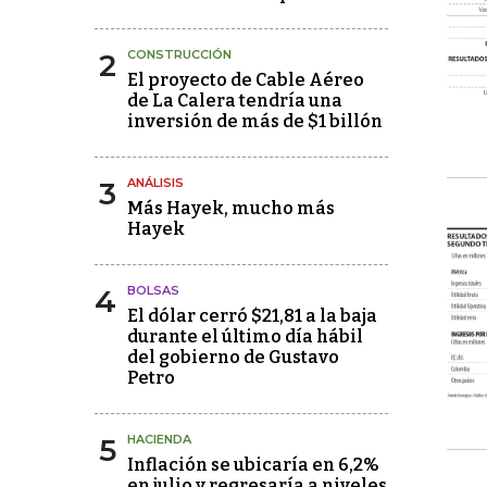
2
CONSTRUCCIÓN
El proyecto de Cable Aéreo
de La Calera tendría una
inversión de más de $1 billón
3
ANÁLISIS
Más Hayek, mucho más
Hayek
4
BOLSAS
El dólar cerró $21,81 a la baja
durante el último día hábil
del gobierno de Gustavo
Petro
5
HACIENDA
Inflación se ubicaría en 6,2%
en julio y regresaría a niveles