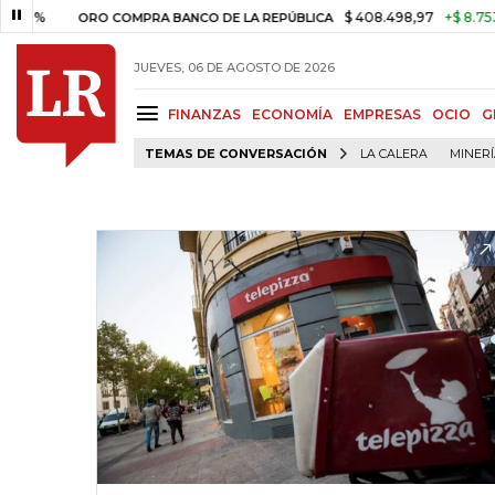
$ 408.498,97
+$ 8.753,81
+
ORO COMPRA BANCO DE LA REPÚBLICA
JUEVES, 06 DE AGOSTO DE 2026
FINANZAS
ECONOMÍA
EMPRESAS
OCIO
G
TEMAS DE CONVERSACIÓN
LA CALERA
MINER