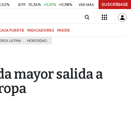
SUSCRÍBASE
10,34%
+0,10%
+0,98%
$ 416,86
+$ 0,05
+0,01%
DTF
UVR
VER MÁS
CAJA FUERTE
INDICADORES
INSIDE
RICA LATINA
MOROSIDAD
da mayor salida a
uropa