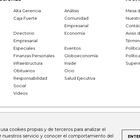
Alta Gerencia
Análisis
Mesa d
Caja Fuerte
Comunidad
Nuestr
Empresarial
Contác
Directorio
Economía
Aviso 
Empresarial
Términ
Especiales
Eventos
Políti
Finanzas Personales
Globoeconomía
Polític
Infraestructura
Inside
Superi
Obituarios
Ocio
Responsabilidad
Salud Ejecutiva
Social
Videos
.larepublica.co
firmasdeabogados.com
bolsaencolombia.com
 usa cookies propias y de terceros para analizar el
al.com
canalrcn.com
rcnradio.com
noticiasrcn.com
lafm.c
ar nuestros servicio y conocer el comportamiento del
ENTE