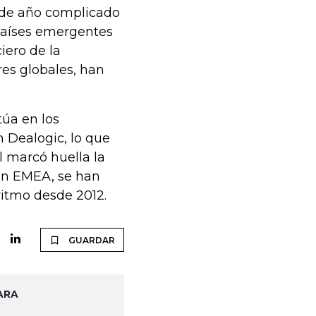
 de año complicado
 países emergentes
iero de la
es globales, han
túa en los
n Dealogic, lo que
l marcó huella la
 En EMEA, se han
ritmo desde 2012.
GUARDAR
ARA