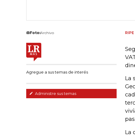
Foto:
Archivo
RIPE
Seg
VAT
din
Agregue a sus temas de interés
La 
Geo
Administre sus temas
cad
ter
viv
pas
La 