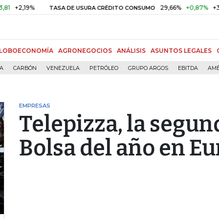
2,19%
29,66%
+0,87%
+3,02%
TASA DE USURA CRÉDITO CONSUMO
LOBOECONOMÍA
AGRONEGOCIOS
ANÁLISIS
ASUNTOS LEGALES
ÍA
CARBÓN
VENEZUELA
PETRÓLEO
GRUPO ARGOS
EBITDA
AMÉ
EMPRESAS
Telepizza, la segun
Bolsa del año en E