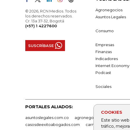
Agronegocios
© 2026, RCN Medios. Todos
los derechos reservados.
Asuntos Legales
Cr. 13a 37-32, Bogotá
(+57) 1 4227600
Consumo
Empresas
SUSCRÍBASE
Finanzas
Indicadores
Internet Economy
Podcast
Sociales
PORTALES ALIADOS:
COOKIES
asuntoslegales.com.co
agronegocios.co
empresas
Este sitio web
casosdeexitoabogados.com
carnavalindustriacultur
tráfico, mejor