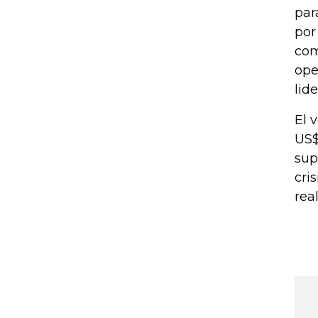
par
por
com
ope
lid
El 
US$
sup
cri
rea