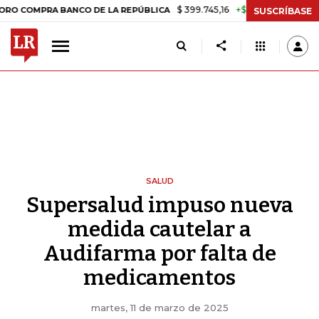
$ 399.745,16
+$ 2.295,71
+0,58%
PRA BANCO DE LA REPÚBLICA
TA
SUSCRÍBASE
SALUD
Supersalud impuso nueva
medida cautelar a
Audifarma por falta de
medicamentos
martes, 11 de marzo de 2025