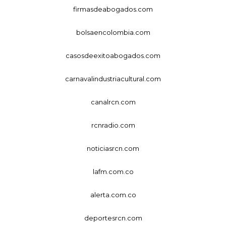
firmasdeabogados.com
bolsaencolombia.com
casosdeexitoabogados.com
carnavalindustriacultural.com
canalrcn.com
rcnradio.com
noticiasrcn.com
lafm.com.co
alerta.com.co
deportesrcn.com