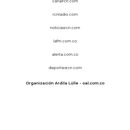
canalrcn.com
rcnradio.com
noticiasrcn.com
lafm.com.co
alerta.com.co
deportesrcn.com
Organización Ardila Lülle - oal.com.co