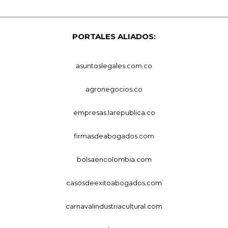
PORTALES ALIADOS:
asuntoslegales.com.co
agronegocios.co
empresas.larepublica.co
firmasdeabogados.com
bolsaencolombia.com
casosdeexitoabogados.com
carnavalindustriacultural.com