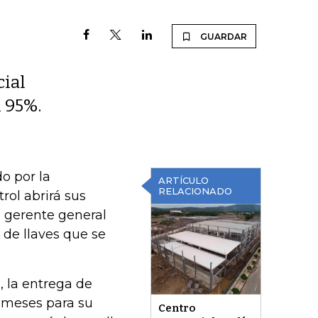
GUARDAR
cial
n 95%.
do por la
ARTÍCULO
RELACIONADO
rol abrirá sus
ó, gerente general
 de llaves que se
, la entrega de
s meses para su
Centro