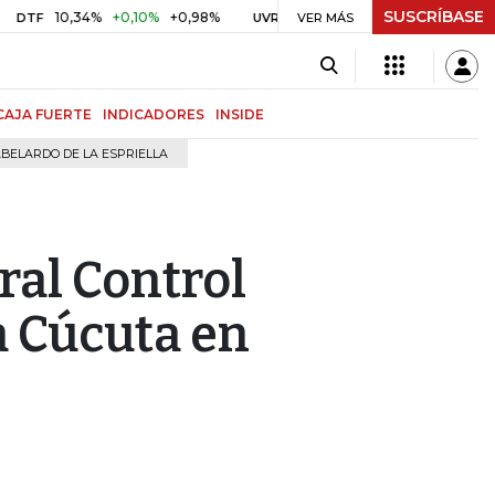
SUSCRÍBASE
10,34%
+0,10%
+0,98%
$ 417,01
+$ 0,05
+0,01%
UVR
VER MÁS
BITCOIN
CAJA FUERTE
INDICADORES
INSIDE
BELARDO DE LA ESPRIELLA
ral Control
a Cúcuta en