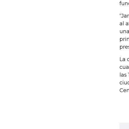
fun
“Ja
al 
una
pri
pre
La 
cua
las
ciu
Cen