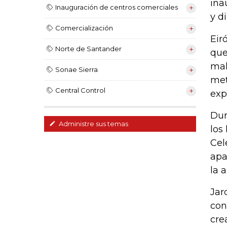
ina
Inauguración de centros comerciales
y d
Comercialización
Eir
Norte de Santander
que
mal
Sonae Sierra
met
Central Control
exp
Dur
Administre sus temas
los
Cel
apa
la 
Jar
con
cre