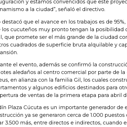
uguración y estamos convencidos que este proyect
inamismo a la ciudad”, señaló el directivo.
ó destacó que el avance en los trabajos es de 95%,
 los cucuteños muy pronto tengan la posibilidad d
l, que promete ser el más grande de la ciudad co
ros cuadrados de superficie bruta alquilable y c
ansión.
ante el evento, además se confirmó la construcci
 lotes aledaños al centro comercial por parte de la
eus, en alianza con la familia Gil, los cuales cons
rtamentos y algunos edificios destinados para otr
apertura de ventas de la primera etapa para abril d
dín Plaza Cúcuta es un importante generador de 
strucción ya se generaron cerca de 1.000 puestos 
ar 3.500 más, entre directos e indirectos, cuando 