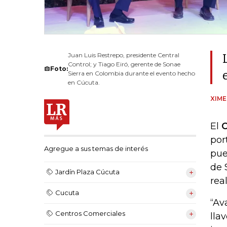
Juan Luis Restrepo, presidente Central
Control; y Tiago Eiró, gerente de Sonae
Foto:
Sierra en Colombia durante el evento hecho
en Cúcuta.
XIM
El
C
por
Agregue a sus temas de interés
pue
de 
Jardín Plaza Cúcuta
rea
Cucuta
“Av
Centros Comerciales
lla