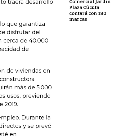
o traerá desarrollo
Comercial Jardín
Plaza Cúcuta
contará con 180
marcas
 lo que garantiza
e disfrutar del
n cerca de 40.000
apacidad de
ón de viviendas en
 constructora
truirán más de 5.000
os usos, previendo
e 2019.
empleo. Durante la
directos y se prevé
esté en