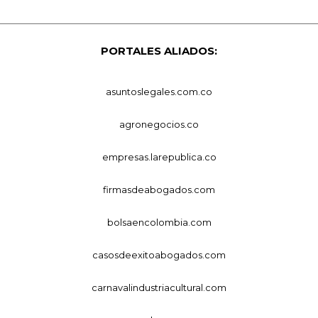
PORTALES ALIADOS:
asuntoslegales.com.co
agronegocios.co
empresas.larepublica.co
firmasdeabogados.com
bolsaencolombia.com
casosdeexitoabogados.com
carnavalindustriacultural.com