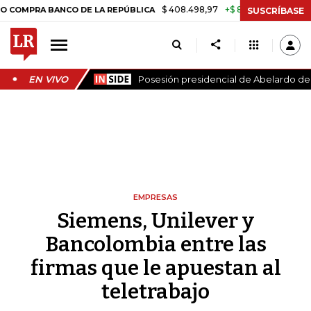
$ 408.498,97
+$ 8.753,81
+2,19%
BANCO DE LA REPÚBLICA
TASA 
SUSCRÍBASE
EN VIVO
Posesión presidencial de Abelardo de l
EMPRESAS
Siemens, Unilever y
Bancolombia entre las
firmas que le apuestan al
teletrabajo