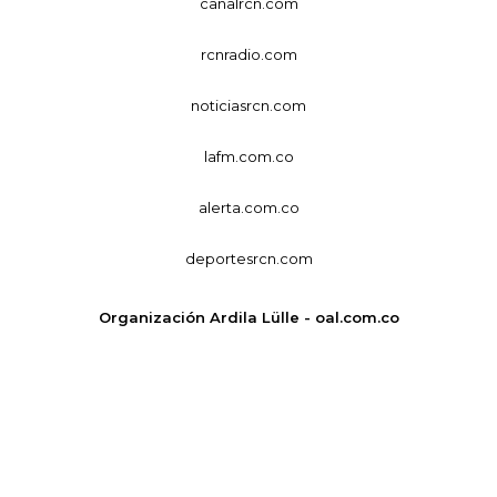
canalrcn.com
rcnradio.com
noticiasrcn.com
lafm.com.co
alerta.com.co
deportesrcn.com
Organización Ardila Lülle - oal.com.co