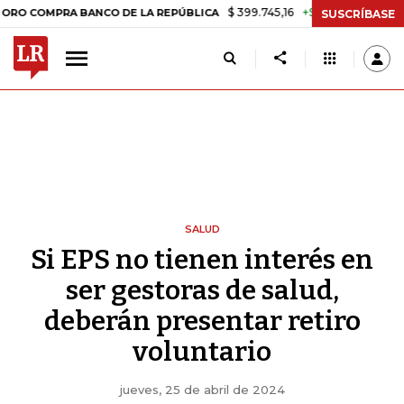
$ 399.745,16
+$ 2.295,71
+0,58%
RA BANCO DE LA REPÚBLICA
TAS
SUSCRÍBASE
SALUD
Si EPS no tienen interés en
ser gestoras de salud,
deberán presentar retiro
voluntario
jueves, 25 de abril de 2024