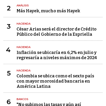
ANÁLISIS
2
Más Hayek, mucho más Hayek
HACIENDA
3
César Arias será el director de Crédito
Público del Gobierno de la Espriella
HACIENDA
4
Inflación se ubicaría en 6,2% en julio y
regresaría a niveles máximos de 2024
HACIENDA
5
Colombia se ubica como el sexto país
con mayor morosidad bancaria en
América Latina
BANCOS
6
"No subimos las tasas y aún así