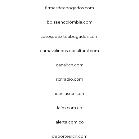
firmasdeabogados.com
bolsaencolombia.com
casosdeexitoabogados.com
carnavalindustriacultural.com
canalrcn.com
rcnradio.com
noticiasrcn.com
lafm.com.co
alerta.com.co
deportesrcn.com