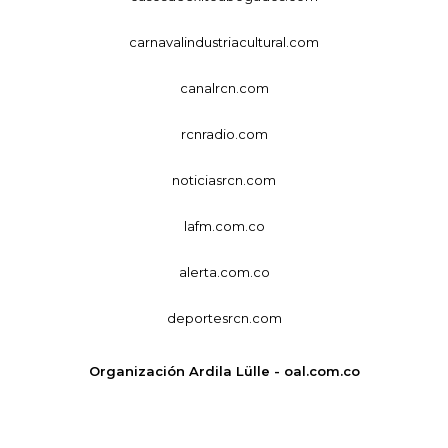
carnavalindustriacultural.com
canalrcn.com
rcnradio.com
noticiasrcn.com
lafm.com.co
alerta.com.co
deportesrcn.com
Organización Ardila Lülle - oal.com.co