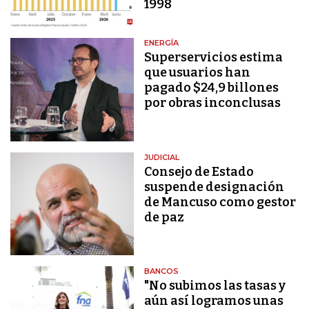
1998
ENERGÍA
Superservicios estima
que usuarios han
pagado $24,9 billones
por obras inconclusas
JUDICIAL
Consejo de Estado
suspende designación
de Mancuso como gestor
de paz
BANCOS
"No subimos las tasas y
aún así logramos unas