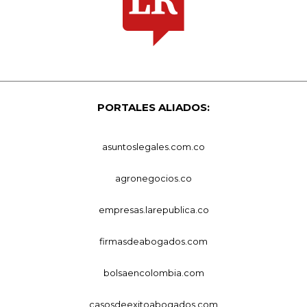
PORTALES ALIADOS:
asuntoslegales.com.co
agronegocios.co
empresas.larepublica.co
firmasdeabogados.com
bolsaencolombia.com
casosdeexitoabogados.com