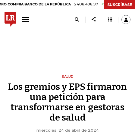
$ 408.498,97
+$ 8.753,81
+2,19%
PRA BANCO DE LA REPÚBLICA
TA
SUSCRÍBASE
SALUD
Los gremios y EPS firmaron
una petición para
transformarse en gestoras
de salud
miércoles, 24 de abril de 2024