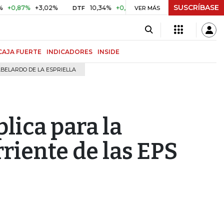
SUSCRÍBASE
7%
+3,02%
10,34%
+0,10%
+0,98%
$ 416,91
+$ 0,05
DTF
VER MÁS
UVR
CAJA FUERTE
INDICADORES
INSIDE
BELARDO DE LA ESPRIELLA
plica para la
riente de las EPS