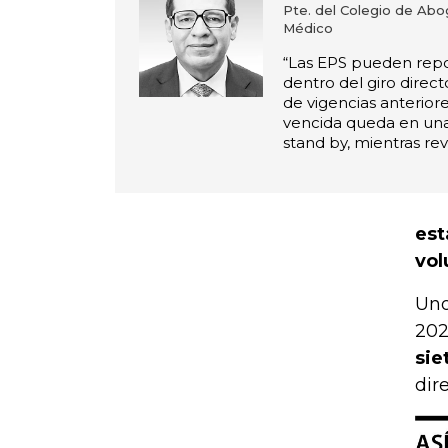
Pte. del Colegio de Ab
Médico
“Las EPS pueden repo
dentro del giro direc
de vigencias anteriore
vencida queda en un
stand by, mientras rev
est
vol
Uno
202
sie
dire