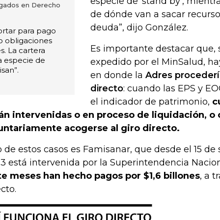
especie de ‘stand by’, mientr
ogados en Derecho
de dónde van a sacar recurso
deuda”, dijo González.
rtar para pago
to obligaciones
Es importante destacar que, 
s. La cartera
a especie de
expedido por el MinSalud, ha
isan”.
en donde la
Adres procedería
directo
: cuando las EPS y E
el indicador de patrimonio,
c
án intervenidas o en proceso de liquidación, o 
untariamente acogerse al giro directo.
 de estos casos es Famisanar, que desde el 15 de
3 está intervenida por la Superintendencia Nacion
te meses han hecho pagos por $1,6 billones
, a t
cto.