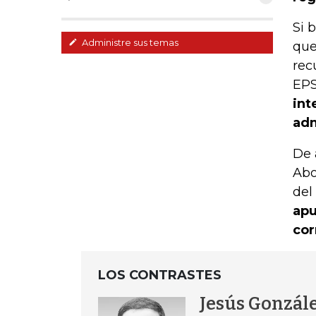
Si 
Administre sus temas
que
rec
EPS
int
adm
De 
Abo
del
apu
cor
LOS CONTRASTES
Jesús Gonzál