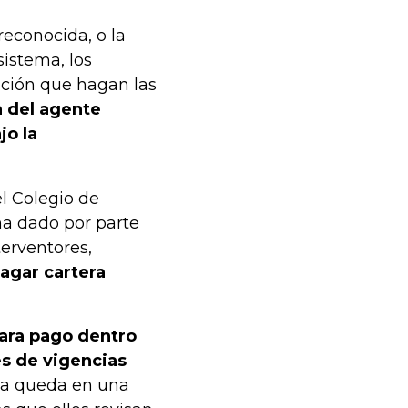
reconocida, o la
sistema, los
ación que hagan las
n del agente
jo la
l Colegio de
ha dado por parte
terventores,
pagar cartera
ara pago dentro
es de vigencias
da queda en una