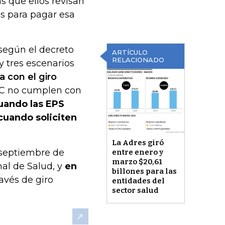
as que ellos revisan
s para pagar esa
según el decreto
ARTÍCULO
RELACIONADO
y tres escenarios
 con el giro
OC no cumplen con
uando las EPS
cuando soliciten
La Adres giró
 septiembre de
entre enero y
marzo $20,61
al de Salud, y
en
billones para las
ravés de giro
entidades del
sector salud