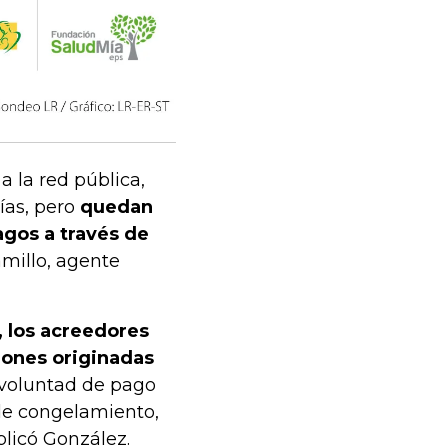
a la red pública,
ías, pero
quedan
agos a través de
amillo, agente
, los acreedores
iones originadas
y voluntad de pago
 de congelamiento,
plicó González.