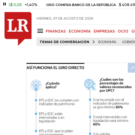
0,05
+1,40%
$ 408.498,97
+$
ORO COMPRA BANCO DE LA REPÚBLICA
VIERNES, 07 DE AGOSTO DE 2026
FINANZAS
ECONOMÍA
EMPRESAS
OCIO
G
TEMAS DE CONVERSACIÓN
ECONOMÍA
GOBIE