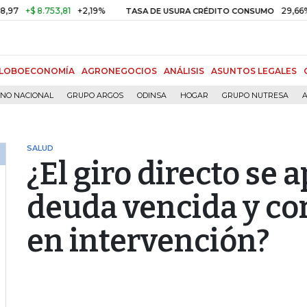
 8.753,81
+2,19%
29,66%
+0,8
TASA DE USURA CRÉDITO CONSUMO
LOBOECONOMÍA
AGRONEGOCIOS
ANÁLISIS
ASUNTOS LEGALES
RNO NACIONAL
GRUPO ARGOS
ODINSA
HOGAR
GRUPO NUTRESA
A
SALUD
¿El giro directo se a
deuda vencida y cor
en intervención?