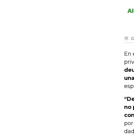
G
En 
pri
deu
una
esp
“De
no 
con
por
dad