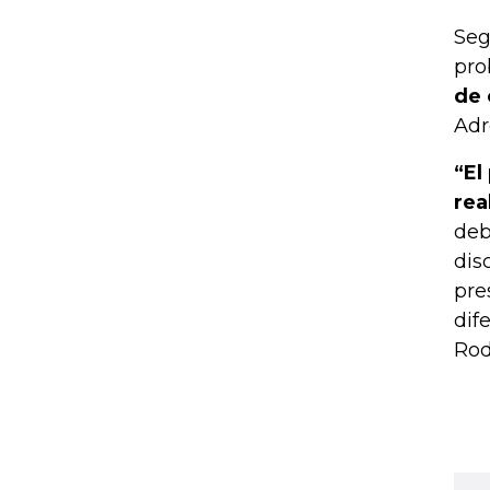
Seg
pro
de 
Adr
“El
rea
deb
dis
pre
dif
Rod