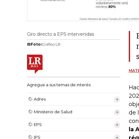
Giro directo a EPS intervenidas
Foto:
Gráfico LR
MATE
Agregue a sus temas de interés
Hac
202
Adres
obj
de 
Ministerio de Salud
con
EPS
la 
rég
IPS