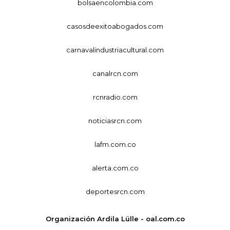
bolsaencolombia.com
casosdeexitoabogados.com
carnavalindustriacultural.com
canalrcn.com
rcnradio.com
noticiasrcn.com
lafm.com.co
alerta.com.co
deportesrcn.com
Organización Ardila Lülle - oal.com.co