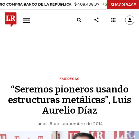
$ 408.498,97
+$ 8.753,81
+2,19%
RA BANCO DE LA REPÚBLICA
TAS
SUSCRÍBASE
EMPRESAS
“Seremos pioneros usando
estructuras metálicas”, Luis
Aurelio Díaz
lunes, 8 de septiembre de 2014