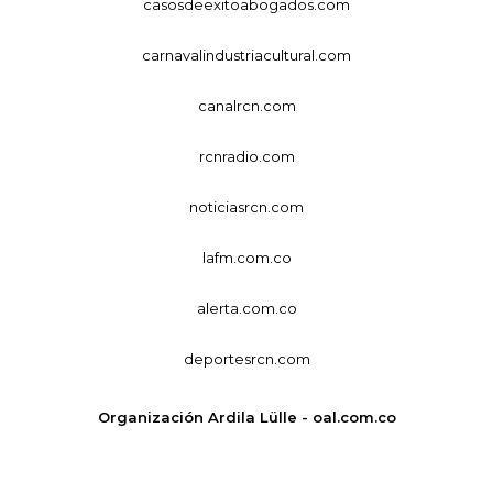
casosdeexitoabogados.com
carnavalindustriacultural.com
canalrcn.com
rcnradio.com
noticiasrcn.com
lafm.com.co
alerta.com.co
deportesrcn.com
Organización Ardila Lülle - oal.com.co