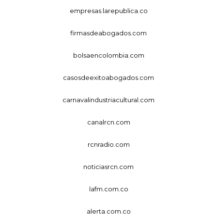
empresas.larepublica.co
firmasdeabogados.com
bolsaencolombia.com
casosdeexitoabogados.com
carnavalindustriacultural.com
canalrcn.com
rcnradio.com
noticiasrcn.com
lafm.com.co
alerta.com.co