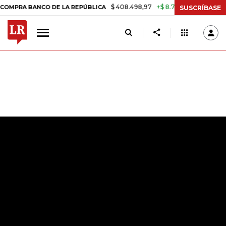
$ 408.498,97
+$ 8.753,81
+2,19%
ANCO DE LA REPÚBLICA
TASA DE
SUSCRÍBASE