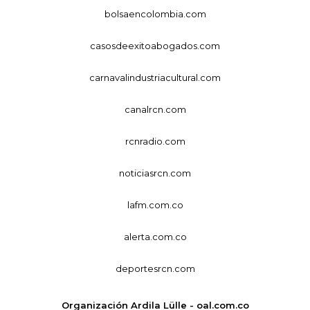
bolsaencolombia.com
casosdeexitoabogados.com
carnavalindustriacultural.com
canalrcn.com
rcnradio.com
noticiasrcn.com
lafm.com.co
alerta.com.co
deportesrcn.com
Organización Ardila Lülle - oal.com.co