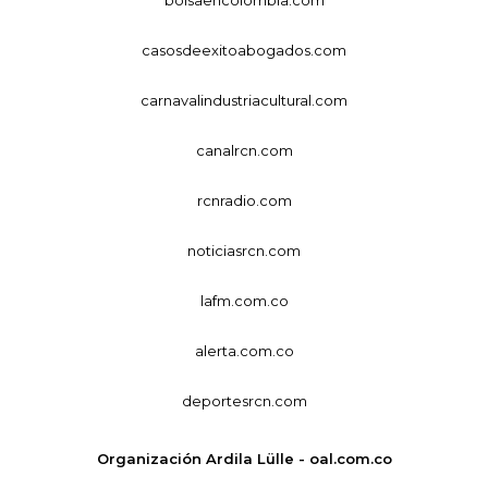
casosdeexitoabogados.com
carnavalindustriacultural.com
canalrcn.com
rcnradio.com
noticiasrcn.com
lafm.com.co
alerta.com.co
deportesrcn.com
Organización Ardila Lülle - oal.com.co