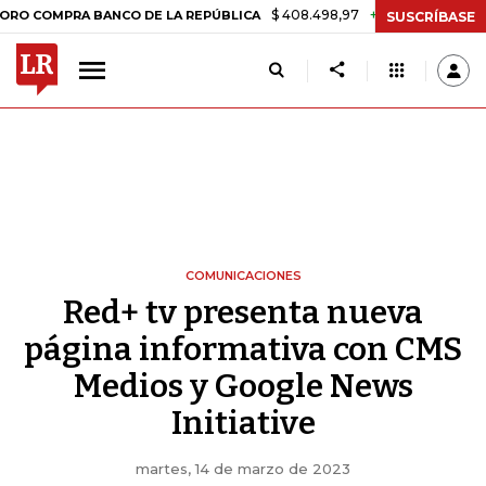
$ 408.498,97
+$ 8.753,81
+2,19%
MPRA BANCO DE LA REPÚBLICA
T
SUSCRÍBASE
COMUNICACIONES
Red+ tv presenta nueva
página informativa con CMS
Medios y Google News
Initiative
martes, 14 de marzo de 2023