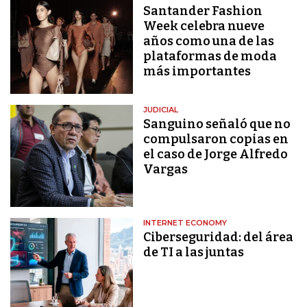
Santander Fashion
Week celebra nueve
años como una de las
plataformas de moda
más importantes
JUDICIAL
Sanguino señaló que no
compulsaron copias en
el caso de Jorge Alfredo
Vargas
INTERNET ECONOMY
Ciberseguridad: del área
de TI a las juntas