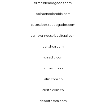
firmasdeabogados.com
bolsaencolombia.com
casosdeexitoabogados.com
carnavalindustriacultural.com
canalrcn.com
rcnradio.com
noticiasrcn.com
lafm.com.co
alerta.com.co
deportesrcn.com