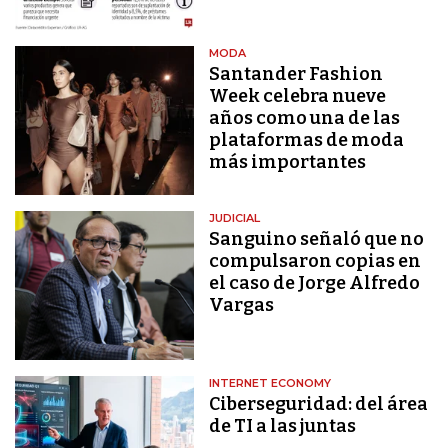
MODA
Santander Fashion
Week celebra nueve
años como una de las
plataformas de moda
más importantes
JUDICIAL
Sanguino señaló que no
compulsaron copias en
el caso de Jorge Alfredo
Vargas
INTERNET ECONOMY
Ciberseguridad: del área
de TI a las juntas