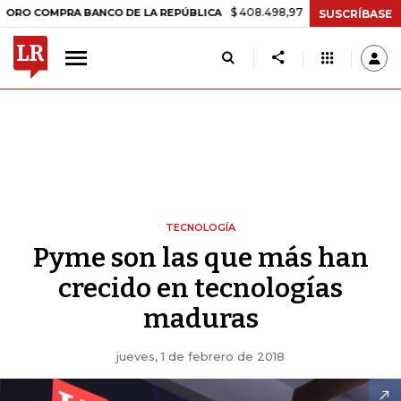
$ 408.498,97
+$ 8.753,81
+2,19%
RA BANCO DE LA REPÚBLICA
TA
SUSCRÍBASE
TECNOLOGÍA
Pyme son las que más han
crecido en tecnologías
maduras
jueves, 1 de febrero de 2018