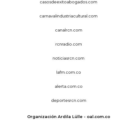
casosdeexitoabogados.com
carnavalindustriacultural.com
canalrcn.com
rcnradio.com
noticiasrcn.com
lafm.com.co
alerta.com.co
deportesrcn.com
Organización Ardila Lülle - oal.com.co